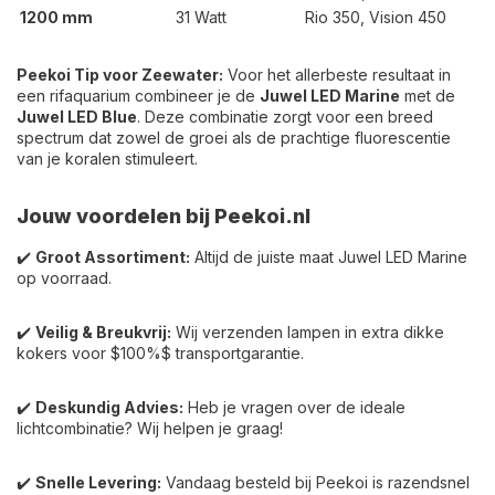
1200 mm
31 Watt
Rio 350, Vision 450
Peekoi Tip voor Zeewater:
Voor het allerbeste resultaat in
een rifaquarium combineer je de
Juwel LED Marine
met de
Juwel LED Blue
. Deze combinatie zorgt voor een breed
spectrum dat zowel de groei als de prachtige fluorescentie
van je koralen stimuleert.
Jouw voordelen bij Peekoi.nl
✔️
Groot Assortiment:
Altijd de juiste maat Juwel LED Marine
op voorraad.
✔️
Veilig & Breukvrij:
Wij verzenden lampen in extra dikke
kokers voor
$100%$
transportgarantie.
✔️
Deskundig Advies:
Heb je vragen over de ideale
lichtcombinatie? Wij helpen je graag!
✔️
Snelle Levering:
Vandaag besteld bij Peekoi is razendsnel