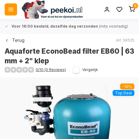
0
Voor 16:00 besteld
,
dezelfde dag verzonden
(mits voorradig)
Terug
Art: SK525
Aquaforte EconoBead filter EB60 | 63
mm + 2" klep
0/10 (0 Reviews)
Vergelijk
-10%
Top Deal