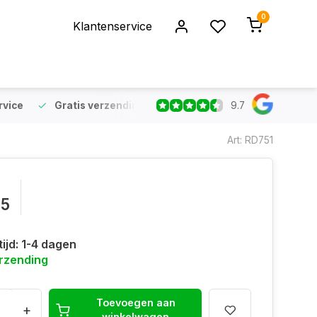
0
Klantenservice
9.7
rvice
Gratis verzending
vanaf €75 (NL & BE)
Voor 16:
Art: RD751
95
ijd: 1-4 dagen
erzending
Toevoegen aan
+
winkelwagen