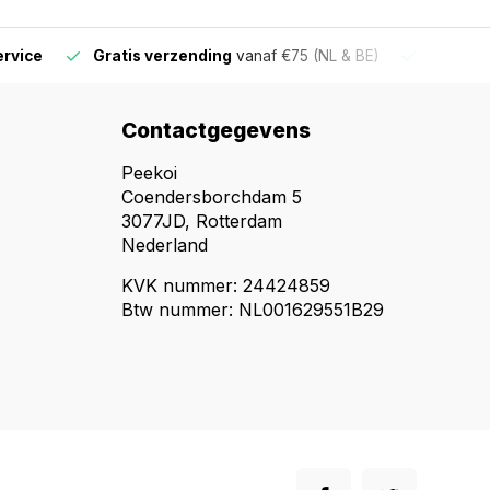
ervice
Gratis verzending
vanaf €75 (NL & BE)
Voor 16
Contactgegevens
Peekoi
Coendersborchdam 5
3077JD, Rotterdam
Nederland
KVK nummer: 24424859
Btw nummer: NL001629551B29