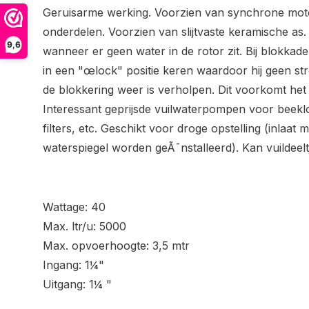
Geruisarme werking. Voorzien van synchrone mot
onderdelen. Voorzien van slijtvaste keramische as.
9,6
wanneer er geen water in de rotor zit. Bij blokka
in een "œlock" positie keren waardoor hij geen st
de blokkering weer is verholpen. Dit voorkomt he
Interessant geprijsde vuilwaterpompen voor beeklo
filters, etc. Geschikt voor droge opstelling (inlaat
waterspiegel worden geÃ¯nstalleerd). Kan vuildee
Wattage: 40
Max. ltr/u: 5000
Max. opvoerhoogte: 3,5 mtr
Ingang: 1¼"
Uitgang: 1¼ "