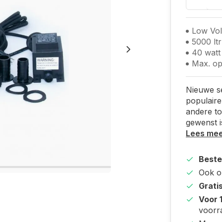
Low Vo
5000 ltr
40 watt
Max. op
Nieuwe s
populair
andere t
gewenst i
Lees me
Beste
Ook 
Grati
Voor 
voorr