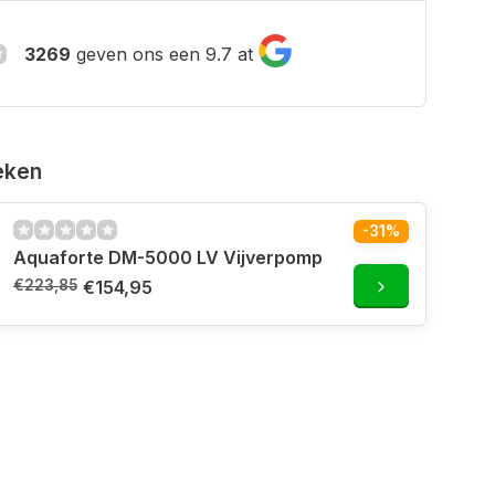
3269
geven ons een 9.7 at
eken
-31%
Aquaforte DM-5000 LV Vijverpomp
€223,85
€154,95