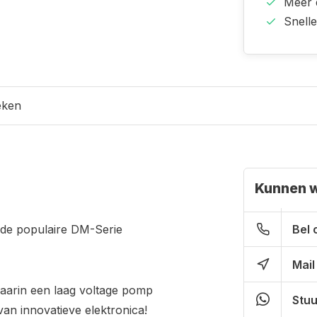
Meer
Snell
eken
Kunnen w
de populaire DM-Serie
Bel 
Mail
aarin een laag voltage pomp
Stuu
an innovatieve elektronica!