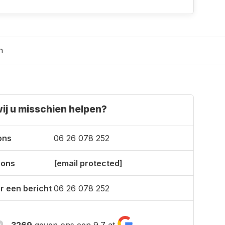
n
ij u misschien helpen?
ons
06 26 078 252
 ons
[email protected]
r een bericht
06 26 078 252
3269
geven ons een 9.7 at