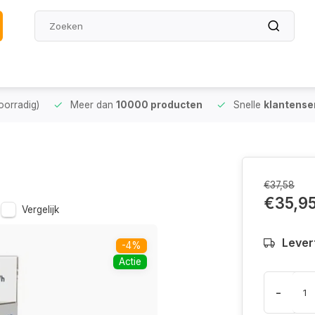
oorradig)
Meer dan
10000 producten
Snelle
klantense
€37,58
€35,9
Vergelijk
Levert
-4%
Actie
-