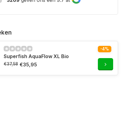
eken
-4%
Superfish AquaFlow XL Bio
€37,58
€35,95