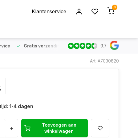
0
Klantenservice
9.7
rvice
Gratis verzending
vanaf €75 (NL & BE)
Voor 16:
Art: A7030820
5
ijd: 1-4 dagen
Toevoegen aan
+
winkelwagen