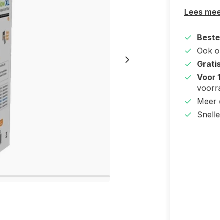
Lees me
Beste
Ook 
Grati
Voor 
voorr
Meer
Snell