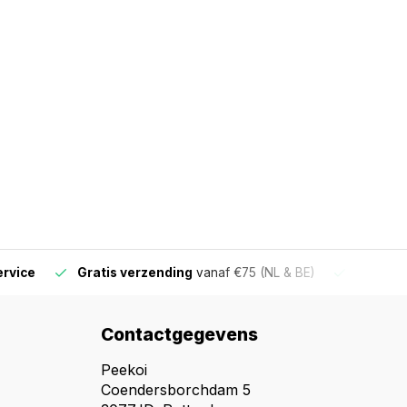
ervice
Gratis verzending
vanaf €75 (NL & BE)
Voor 16
Contactgegevens
Peekoi
Coendersborchdam 5