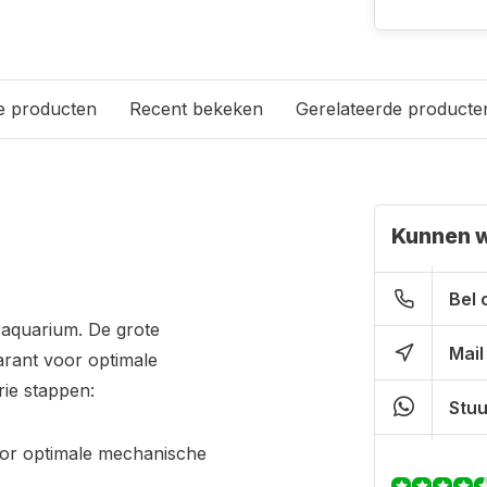
e producten
Recent bekeken
Gerelateerde producte
Kunnen w
Bel 
eraquarium. De grote
Mail
garant voor optimale
rie stappen:
Stuu
or optimale mechanische