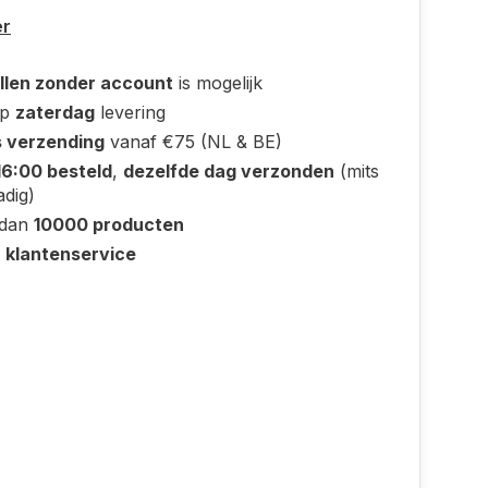
er
llen zonder account
is mogelijk
op
zaterdag
levering
s verzending
vanaf €75 (NL & BE)
16:00 besteld
,
dezelfde dag verzonden
(mits
adig)
 dan
10000 producten
e
klantenservice