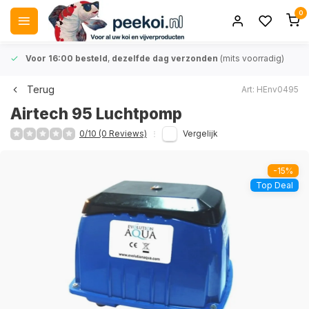
0
Voor 16:00 besteld
,
dezelfde dag verzonden
(mits voorradig)
Terug
Art: HEnv0495
Airtech 95 Luchtpomp
0/10 (0 Reviews)
Vergelijk
-15%
Top Deal