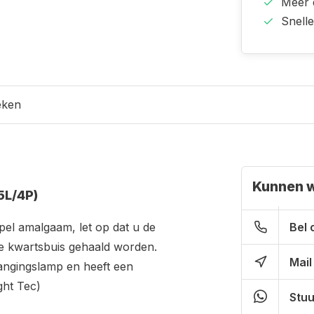
Meer
Snell
eken
Kunnen w
5L/4P)
pel amalgaam, let op dat u de
Bel 
de kwartsbuis gehaald worden.
Mail
vangingslamp en heeft een
ght Tec)
Stuu