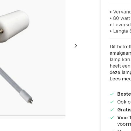
Vervang
80 watt
Leversd
Lengte
Dit betre
amalgaam,
lamp kan 
heeft een
deze lam
Lees me
Beste
Ook 
Grati
Voor 
voorr