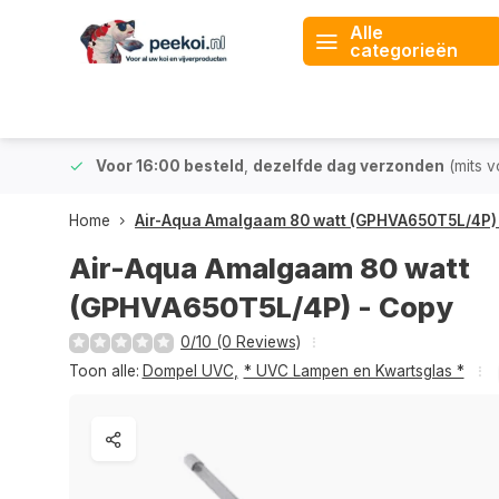
Alle
categorieën
 & BE)
Voor 16:00 besteld
,
dezelfde dag verzonden
(mits v
Home
Air-Aqua Amalgaam 80 watt (GPHVA650T5L/4P)
Air-Aqua Amalgaam 80 watt
(GPHVA650T5L/4P) - Copy
0/10 (0 Reviews)
Toon alle:
Dompel UVC
,
* UVC Lampen en Kwartsglas *