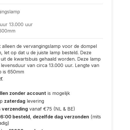
ingslamp
uur 13.000 uur
 600mm
ft alleen de vervangingslamp voor de dompel
 let op dat u de juiste lamp besteld. Deze
uit de kwartsbuis gehaald worden. Deze lamp
 levensduur van circa 13.000 uur. Lengte van
p is 650mm
er
llen zonder account
is mogelijk
op
zaterdag
levering
s verzending
vanaf €75 (NL & BE)
16:00 besteld
,
dezelfde dag verzonden
(mits
adig)