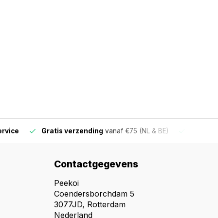
ervice
Gratis verzending
vanaf €75 (NL & BE)
Voor 16
Contactgegevens
Peekoi
Coendersborchdam 5
3077JD, Rotterdam
Nederland