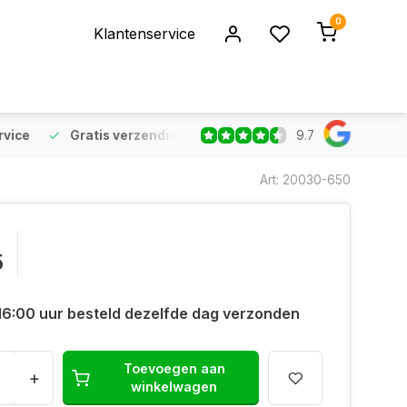
0
Klantenservice
9.7
rvice
Gratis verzending
vanaf €75 (NL & BE)
Voor 16:
Art: 20030-650
5
16:00 uur besteld dezelfde dag verzonden
Toevoegen aan
+
winkelwagen