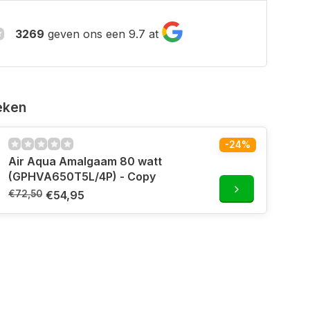
3269
geven ons een 9.7 at
eken
-24%
Air Aqua Amalgaam 80 watt
(GPHVA650T5L/4P) - Copy
€72,50
€54,95