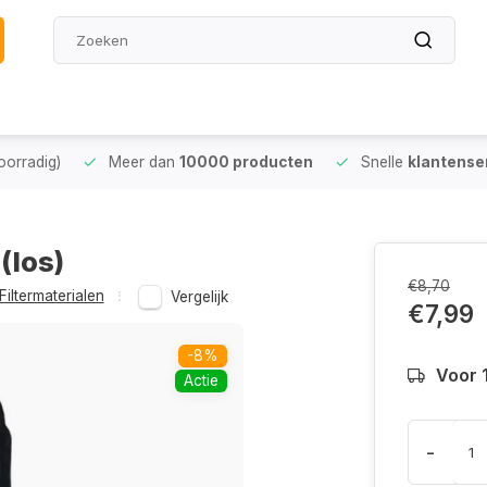
oorradig)
Meer dan
10000 producten
Snelle
klantense
(los)
€8,70
Filtermaterialen
Vergelijk
€7,99
-8%
Voor 
Actie
-