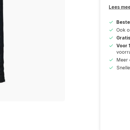
Lees me
Beste
Ook 
Grati
Voor 
voorr
Meer
Snell