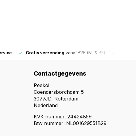
ervice
Gratis verzending
vanaf €75 (NL & BE)
Voor 16
Contactgegevens
Peekoi
Coendersborchdam 5
3077JD, Rotterdam
Nederland
KVK nummer: 24424859
Btw nummer: NL001629551B29