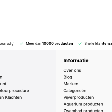
oorradig)
Meer dan
10000 producten
Snelle
klantens
Informatie
Over ons
n
Blog
unt
Merken
retourprocedure
Categorieën
en Klachten
Vijverproducten
Aquarium producten
Zwembad producten