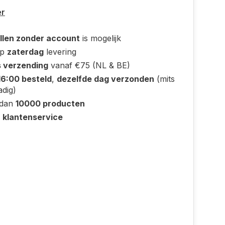
er
llen zonder account
is mogelijk
op
zaterdag
levering
s verzending
vanaf €75 (NL & BE)
16:00 besteld
,
dezelfde dag verzonden
(mits
adig)
 dan
10000 producten
e
klantenservice