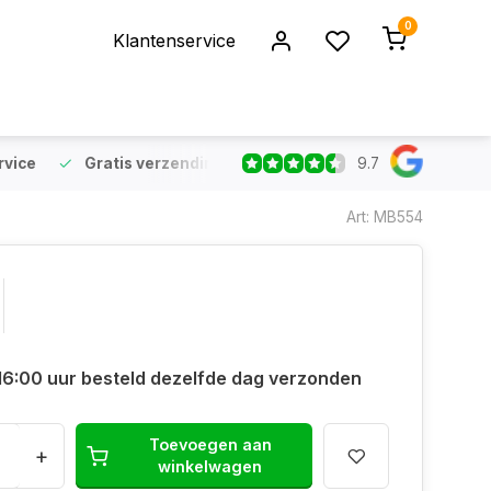
0
Klantenservice
9.7
rvice
Gratis verzending
vanaf €75 (NL & BE)
Voor 16:
Art: MB554
16:00 uur besteld dezelfde dag verzonden
Toevoegen aan
+
winkelwagen