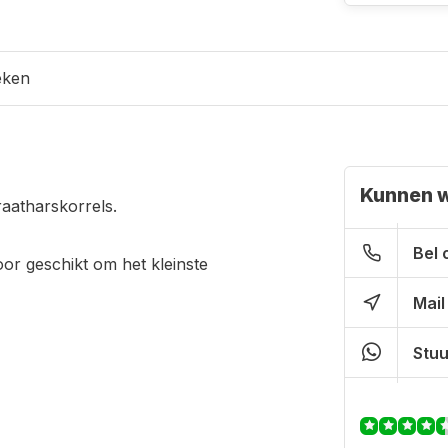
eken
Kunnen w
aatharskorrels.
Bel 
oor geschikt om het kleinste
Mail
Stuu