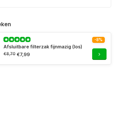
eken
-8%
Afsluitbare filterzak fijnmazig (los)
€8,70
€7,99