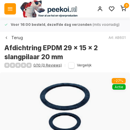
0
Voor 16:00 besteld
,
dezelfde dag verzonden
(mits voorradig)
Terug
Art: AB601
Afdichtring EPDM 29 x 15 x 2
slangpilaar 20 mm
0/10 (0 Reviews)
Vergelijk
-27%
Actie