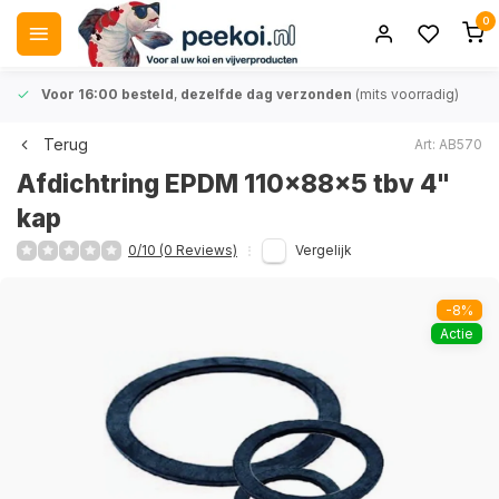
0
Voor 16:00 besteld
,
dezelfde dag verzonden
(mits voorradig)
Terug
Art: AB570
Afdichtring EPDM 110x88x5 tbv 4"
kap
0/10 (0 Reviews)
Vergelijk
-8%
Actie